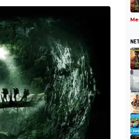
Mee
NET