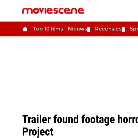
Top 10 films
Nieuws
Recensies
Spe
▼
▼
Trailer found footage horr
Project