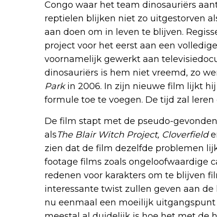
Congo waar het team dinosauriërs aantr
reptielen blijken niet zo uitgestorven 
aan doen om in leven te blijven. Regis
project voor het eerst aan een volledige
voornamelijk gewerkt aan televisiedo
dinosauriërs is hem niet vreemd, zo wer
Park
in 2006. In zijn nieuwe film lijkt 
formule toe te voegen. De tijd zal leren o
De film stapt met de pseudo-gevonden 
als
The Blair Witch Project, Cloverfield
e
zien dat de film dezelfde problemen lij
footage films zoals ongeloofwaardige 
redenen voor karakters om te blijven fi
interessante twist zullen geven aan de 
nu eenmaal een moeilijk uitgangspunt 
meestal al duidelijk is hoe het met de h