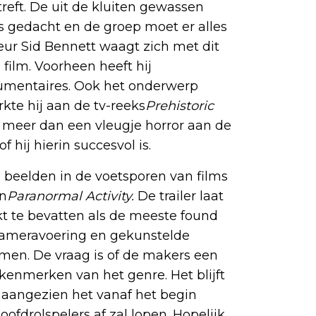
eft. De uit de kluiten gewassen
als gedacht en de groep moet er alles
seur Sid Bennett waagt zich met dit
 film. Voorheen heeft hij
cumentaires. Ook het onderwerp
kte hij aan de tv-reeks
Prehistoric
hij meer dan een vleugje horror aan de
f hij hierin succesvol is.
beelden in de voetsporen van films
n
Paranormal Activity.
De trailer laat
kt te bevatten als de meeste found
cameravoering en gekunstelde
lmen. De vraag is of de makers een
kenmerken van het genre. Het blijft
aangezien het vanaf het begin
oofdrolspelers af zal lopen. Hopelijk