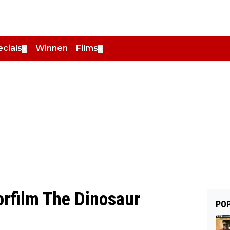
cials
Winnen
Films
▼
▼
orfilm The Dinosaur
POP