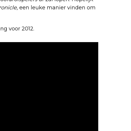
onicle,
een leuke manier vinden om
ng voor 2012.