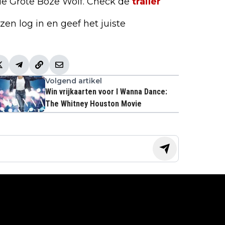
e Grote Boze Wolf. Check de
trailer
en log in en geef het juiste
Volgend artikel
Win vrijkaarten voor I Wanna Dance:
The Whitney Houston Movie