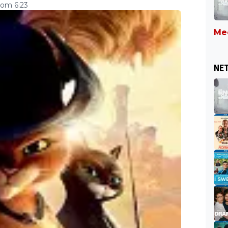
om 6:23
Mee
NET