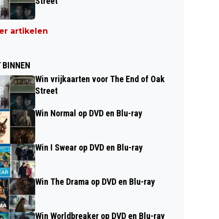
Street
r artikelen
 BINNEN
Win vrijkaarten voor The End of Oak
Street
Win Normal op DVD en Blu-ray
Win I Swear op DVD en Blu-ray
Win The Drama op DVD en Blu-ray
Win Worldbreaker op DVD en Blu-ray