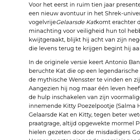
Voor het eerst in ruim tien jaar pres
een nieuw avontuur in het Shrek-unive
vogelvrije
Gelaarsde Kat
komt erachter d
minachting voor veiligheid hun tol hebbe
kwijtgeraakt, blijkt hij acht van zijn 
die levens terug te krijgen begint hij aa
In de originele versie keert Antonio Ba
beruchte Kat die op een legendarische
de mythische Wensster te vinden en zijn
Aangezien hij nog maar één leven heeft,
de hulp inschakelen van zijn voormalige
innemende Kitty Poezelpootje (Salma 
Gelaarsde Kat en Kitty, tegen beter wete
praatgrage, altijd opgewekte mormel P
hielen gezeten door de misdadigers Gou