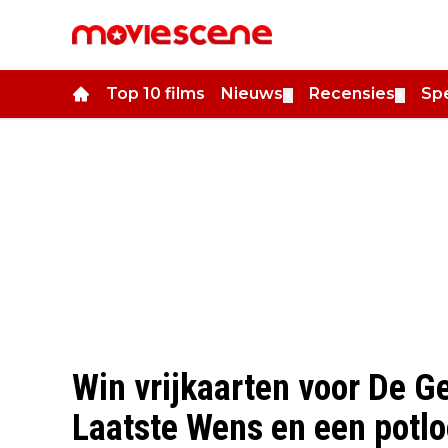
Top 10 films
Nieuws
Recensies
Spe
▼
▼
Win vrijkaarten voor De G
Laatste Wens en een potl