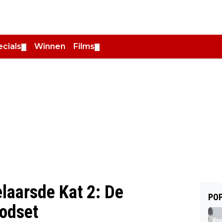
cials
Winnen
Films
▼
▼
elaarsde Kat 2: De
POP
oodset