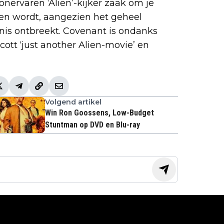
onervaren ‘Alien’-kijker zaak om je
ken wordt, aangezien het geheel
nis ontbreekt. Covenant is ondanks
ott ‘just another Alien-movie’ en
Volgend artikel
Win Ron Goossens, Low-Budget
Stuntman op DVD en Blu-ray