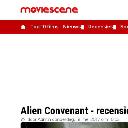
Top 10 films
Nieuws
Recensies
Spe
▼
▼
Alien Convenant - rece
door
Admin
donderdag, 18 mei 2017 om 10:05