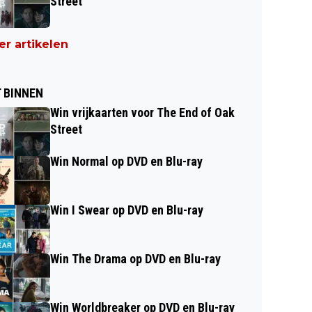
Street
r artikelen
 BINNEN
Win vrijkaarten voor The End of Oak
Street
Win Normal op DVD en Blu-ray
Win I Swear op DVD en Blu-ray
Win The Drama op DVD en Blu-ray
Win Worldbreaker op DVD en Blu-ray