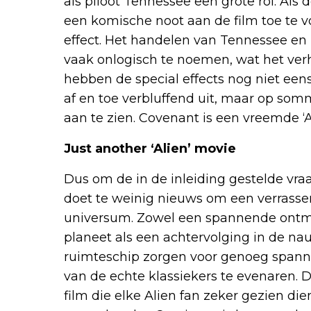
als piloot Tennessee een grote rol. Als
een komische noot aan de film toe te 
effect. Het handelen van Tennessee en z
vaak onlogisch te noemen, wat het ver
hebben de special effects nog niet een
af en toe verbluffend uit, maar op so
aan te zien. Covenant is een vreemde ‘Ali
Just another ‘Alien’ movie
Dus om de in de inleiding gestelde vr
doet te weinig nieuws om een verrassen
universum. Zowel een spannende ontm
planeet als een achtervolging in de n
ruimteschip zorgen voor genoeg spann
van de echte klassiekers te evenaren.
film die elke Alien fan zeker gezien di