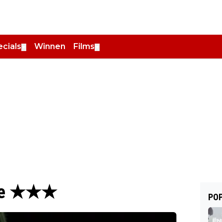
cials
Winnen
Films
▼
▼
nsie ★★★
POP