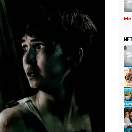
Mee
NET