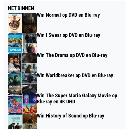
NET BINNEN
Win Normal op DVD en Blu-ray
Win I Swear op DVD en Blu-ray
Win The Drama op DVD en Blu-ray
Win Worldbreaker op DVD en Blu-ray
Win The Super Mario Galaxy Movie op
Blu-ray en 4K UHD
Win History of Sound op Blu-ray