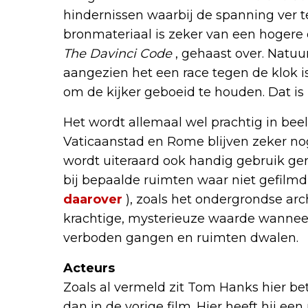
hindernissen waarbij de spanning ver te
bronmateriaal is zeker van een hogere o
The Davinci Code
, gehaast over. Natuur
aangezien het een race tegen de klok i
om de kijker geboeid te houden. Dat is 
Het wordt allemaal wel prachtig in bee
Vaticaanstad en Rome blijven zeker nog
wordt uiteraard ook handig gebruik g
bij bepaalde ruimten waar niet gefilm
daarover
), zoals het ondergrondse arch
krachtige, mysterieuze waarde wanneer
verboden gangen en ruimten dwalen.
Acteurs
Zoals al vermeld zit Tom Hanks hier be
dan in de vorige film. Hier heeft hij e