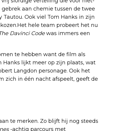
vrij slordige vertelling die voor niet-
n gebrek aan chemie tussen de twee
Tautou. Ook viel Tom Hanks in zijn
gekozen.Het hele team probeert het nu
The Davinci Code
was immers een
omen te hebben want de film als
 Hanks lijkt meer op zijn plaats, wat
obert Langdon personage. Ook het
lm zich in één nacht afspeelt, geeft de
aan te merken. Zo blijft hij nog steeds
ones
-achtig parcours met