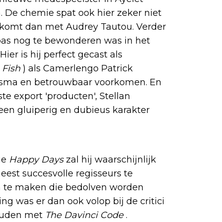
ra. De chemie spat ook hier zeker niet
rkomt dan met Audrey Tautou. Verder
pas nog te bewonderen was in het
 Hier is hij perfect gecast als
 Fish
) als Camerlengo Patrick
isma en betrouwbaar voorkomen. En
e export 'producten', Stellan
r een gluiperig en dubieus karakter
rie
Happy Days
zal hij waarschijnlijk
est succesvolle regisseurs te
lm te maken die bedolven worden
ng was er dan ook volop bij de critici
 houden met
The Davinci Code
.