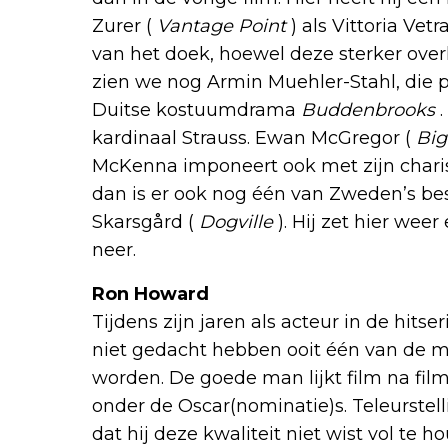
Zurer (
Vantage Point
) als Vittoria Vet
van het doek, hoewel deze sterker ove
zien we nog Armin Muehler-Stahl, die 
Duitse kostuumdrama
Buddenbrooks
.
kardinaal Strauss. Ewan McGregor (
Big
McKenna imponeert ook met zijn char
dan is er ook nog één van Zweden’s best
Skarsgård (
Dogville
). Hij zet hier wee
neer.
Ron Howard
Tijdens zijn jaren als acteur in de hitse
niet gedacht hebben ooit één van de me
worden. De goede man lijkt film na fi
onder de Oscar(nominatie)s. Teleurstelli
dat hij deze kwaliteit niet wist vol te