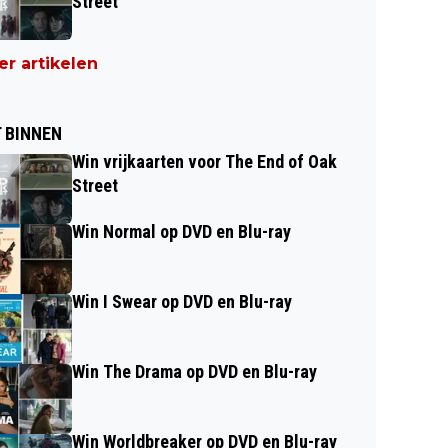
Street
r artikelen
 BINNEN
Win vrijkaarten voor The End of Oak
Street
Win Normal op DVD en Blu-ray
Win I Swear op DVD en Blu-ray
Win The Drama op DVD en Blu-ray
Win Worldbreaker op DVD en Blu-ray