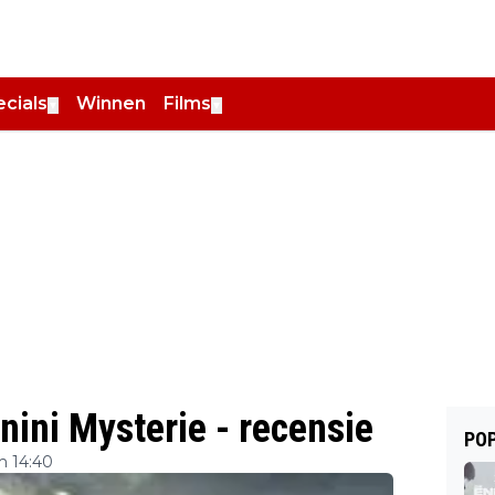
cials
Winnen
Films
▼
▼
ini Mysterie - recensie
POP
m 14:40