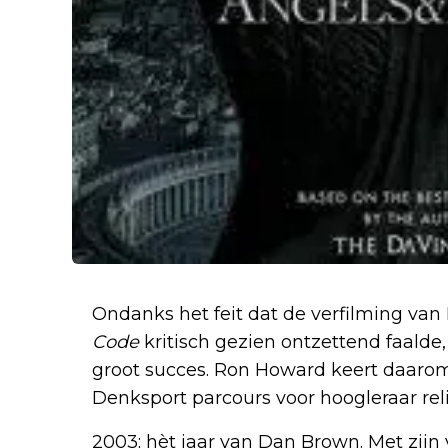
Ondanks het feit dat de verfilming van
Code
kritisch gezien ontzettend faald
groot succes. Ron Howard keert daaro
Denksport parcours voor hoogleraar re
2003; hèt jaar van Dan Brown. Met zijn