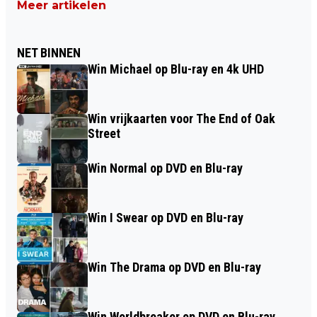
Meer artikelen
NET BINNEN
Win Michael op Blu-ray en 4k UHD
Win vrijkaarten voor The End of Oak
Street
Win Normal op DVD en Blu-ray
Win I Swear op DVD en Blu-ray
Win The Drama op DVD en Blu-ray
Win Worldbreaker op DVD en Blu-ray