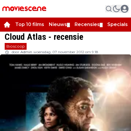
Top 10 films
Nieuws
Recensies
Specials
▼
▼
▼
Cloud Atlas - recensie
Bioscoop
door
Admin
woensdag, 07 november 2012 om 9:18