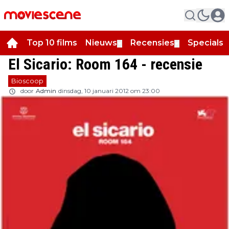
Top 10 films
Nieuws
Recensies
Specials
▼
▼
▼
El Sicario: Room 164 - recensie
Bioscoop
door
Admin
dinsdag, 10 januari 2012 om 23:00