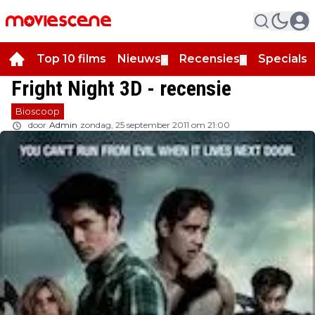
Top 10 films
Nieuws
Recensies
Specials
▼
▼
▼
Fright Night 3D - recensie
Bioscoop
door
Admin
zondag, 25 september 2011 om 21:00