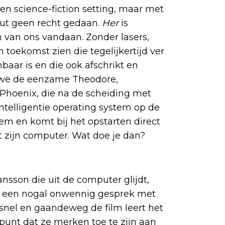
een science-fiction setting, maar met
uut geen recht gedaan.
Her
is
n van ons vandaan. Zonder lasers,
n toekomst zien die tegelijkertijd ver
baar is en die ook afschrikt en
n we de eenzame Theodore,
hoenix, die na de scheiding met
 intelligentie operating system op de
eem en komt bij het opstarten direct
t zijn computer. Wat doe je dan?
nsson die uit de computer glijdt,
 in een nogal onwennig gesprek met
snel en gaandeweg de film leert het
 punt dat ze merken toe te zijn aan