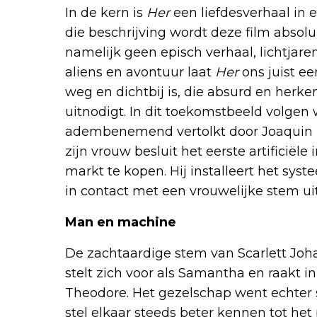
In de kern is
Her
een liefdesverhaal in 
die beschrijving wordt deze film absol
namelijk geen episch verhaal, lichtjare
aliens en avontuur laat
Her
ons juist ee
weg en dichtbij is, die absurd en herken
uitnodigt. In dit toekomstbeeld volge
adembenemend vertolkt door Joaquin P
zijn vrouw besluit het eerste artificiële
markt te kopen. Hij installeert het syst
in contact met een vrouwelijke stem ui
Man en machine
De zachtaardige stem van Scarlett Joha
stelt zich voor als Samantha en raakt
Theodore. Het gezelschap went echter 
stel elkaar steeds beter kennen tot het