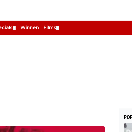
cials
Winnen
Films
▼
▼
POP