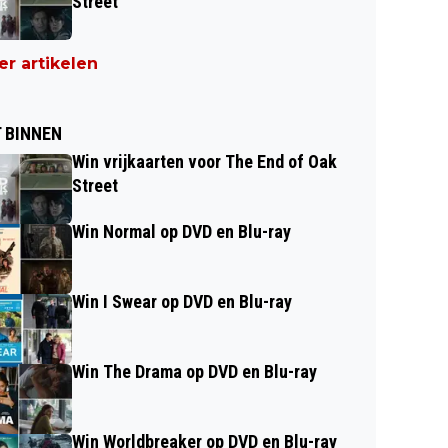
Street
r artikelen
 BINNEN
Win vrijkaarten voor The End of Oak
Street
Win Normal op DVD en Blu-ray
Win I Swear op DVD en Blu-ray
Win The Drama op DVD en Blu-ray
Win Worldbreaker op DVD en Blu-ray