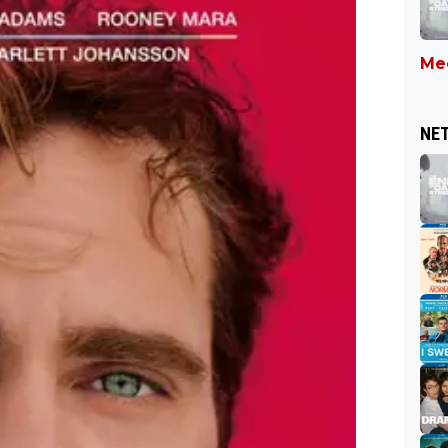
Mee
NET