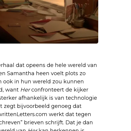
 verhaal dat opeens de hele wereld van
 en Samantha heen voelt plots zo
gen ook in hun wereld zou kunnen
md, want
Her
confronteert de kijker
terker afhankelijk is van technologie
et zegt bijvoorbeeld genoeg dat
writtenLetters.com werkt dat tegen
hreven” brieven schrijft. Dat je dan
 wereld van
Her
kan herkennen is