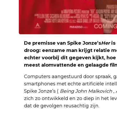
De premisse van Spike Jonze’s
Her
is
droog: eenzame man krijgt relatie me
echter voorbij dit gegeven kijkt, hoe
meest alomvattende en gelaagde film
Computers aangestuurd door spraak, ga
smartphones met echte artificiële intel
Spike Jonze’s (
Being John Malkovich
,
zich zo ontwikkeld en zo diep in het 
dat de gevolgen reusachtig zijn.