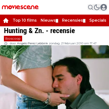
Top 10 films
Nieuws
Recensies
Specials
▼
▼
▼
Hunting & Zn. - recensie
Bioscoop
door
Angelo Perez Lebbink
zondag, 21 februari 2010 om 17:47