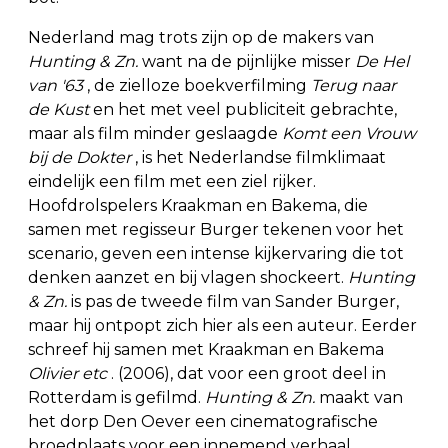
Nederland mag trots zijn op de makers van
Hunting & Zn.
want na de pijnlijke misser
De Hel
van '63
, de zielloze boekverfilming
Terug naar
de Kust
en het met veel publiciteit gebrachte,
maar als film minder geslaagde
Komt een Vrouw
bij de Dokter
, is het Nederlandse filmklimaat
eindelijk een film met een ziel rijker.
Hoofdrolspelers Kraakman en Bakema, die
samen met regisseur Burger tekenen voor het
scenario, geven een intense kijkervaring die tot
denken aanzet en bij vlagen shockeert.
Hunting
& Zn.
is pas de tweede film van Sander Burger,
maar hij ontpopt zich hier als een auteur. Eerder
schreef hij samen met Kraakman en Bakema
Olivier etc
. (2006), dat voor een groot deel in
Rotterdam is gefilmd.
Hunting & Zn.
maakt van
het dorp Den Oever een cinematografische
broedplaats voor een innemend verhaal.