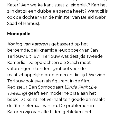
Kater’. Aan welke kant staat zij eigenlijk? Kan het
zijn dat zij een dubbele agenda heeft? Want zij is
ook de dochter van de minister van Beleid (Sabri
Saad el Hamus).
Monopolie
Koning van Katoren
is gebaseerd op het
beroemde, gelijknamige jeugdboek van Jan
Terlouw uit 1971. Terlouw was destijds Tweede
Kamerlid. De opdrachten die Stach moet
volbrengen, stonden symbool voor de
maatschappelijke problemen in die tijd. We zien
Terlouw ook even als figurant in de film.
Regisseur Ben Sombogaart (
Bride Flight
,
De
Tweeling
) geeft een moderne draai aan het
boek. Dit komt het verhaal ten goede en maakt
de film helemaal van nu. De problemen in
Katoren zijn van alle tijden gebleken: het