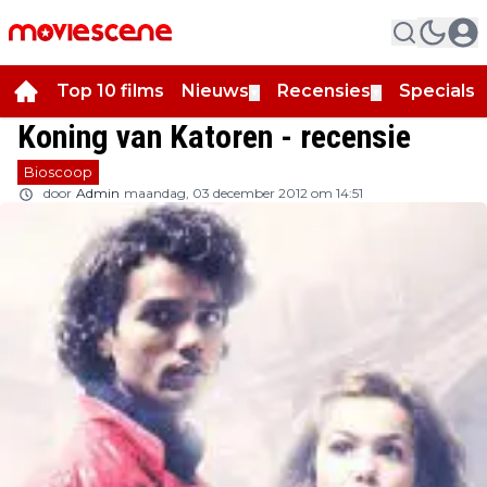
Top 10 films
Nieuws
Recensies
Specials
▼
▼
▼
Koning van Katoren - recensie
Bioscoop
door
Admin
maandag, 03 december 2012 om 14:51