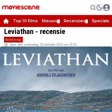
Top 10 films
Nieuws
Recensies
Specials
▼
▼
▼
Leviathan - recensie
Bioscoop
door
Jon
woensdag, 22 oktober 2014 om 13:32