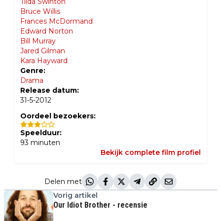
Tilda Swinton
Bruce Willis
Frances McDormand
Edward Norton
Bill Murray
Jared Gilman
Kara Hayward
Genre:
Drama
Release datum:
31-5-2012
Oordeel bezoekers:
Speelduur:
93
minuten
Bekijk complete film profiel
Delen met
Vorig artikel
Our Idiot Brother - recensie