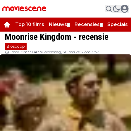
Top 10 films
Nieuws
Recensies
Specials
▼
▼
▼
Moonrise Kingdom - recensie
Bioscoop
door
Omar Larabi
woensdag, 30 mei 2012 om 15:57