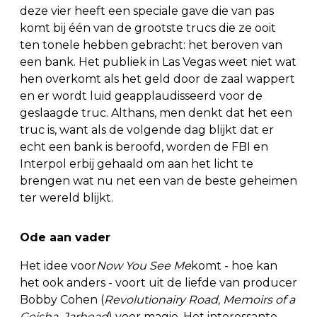
deze vier heeft een speciale gave die van pas
komt bij één van de grootste trucs die ze ooit
ten tonele hebben gebracht: het beroven van
een bank. Het publiek in Las Vegas weet niet wat
hen overkomt als het geld door de zaal wappert
en er wordt luid geapplaudisseerd voor de
geslaagde truc. Althans, men denkt dat het een
truc is, want als de volgende dag blijkt dat er
echt een bank is beroofd, worden de FBI en
Interpol erbij gehaald om aan het licht te
brengen wat nu net een van de beste geheimen
ter wereld blijkt.
Ode aan vader
Het idee voor
Now You See Me
komt - hoe kan
het ook anders - voort uit de liefde van producer
Bobby Cohen (
Revolutionairy Road, Memoirs of a
Geisha, Jarhead
) voor magie. Het interessante