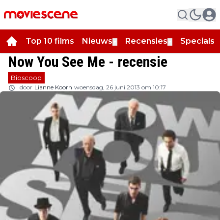
Top 10 films
Nieuws
Recensies
Specials
▼
▼
▼
Now You See Me - recensie
Bioscoop
door
Lianne Koorn
woensdag, 26 juni 2013 om 10:17