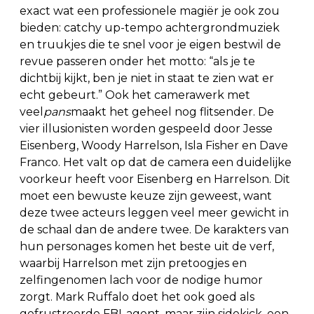
exact wat een professionele magiër je ook zou
bieden: catchy up-tempo achtergrondmuziek
en truukjes die te snel voor je eigen bestwil de
revue passeren onder het motto: “als je te
dichtbij kijkt, ben je niet in staat te zien wat er
echt gebeurt.” Ook het camerawerk met
veel
pans
maakt het geheel nog flitsender. De
vier illusionisten worden gespeeld door Jesse
Eisenberg, Woody Harrelson, Isla Fisher en Dave
Franco. Het valt op dat de camera een duidelijke
voorkeur heeft voor Eisenberg en Harrelson. Dit
moet een bewuste keuze zijn geweest, want
deze twee acteurs leggen veel meer gewicht in
de schaal dan de andere twee. De karakters van
hun personages komen het beste uit de verf,
waarbij Harrelson met zijn pretoogjes en
zelfingenomen lach voor de nodige humor
zorgt. Mark Ruffalo doet het ook goed als
gefrustreerde FBI-agent, maar zijn sidekick, een