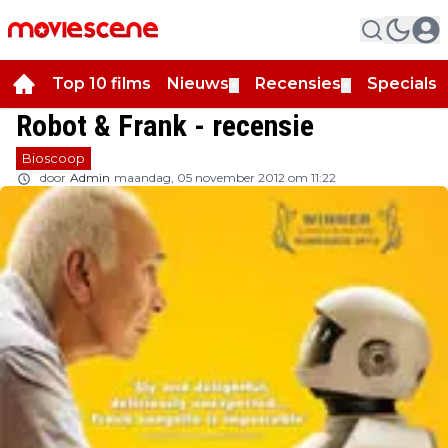
Top 10 films
Nieuws
Recensies
Specials
▼
▼
▼
Robot & Frank - recensie
Bioscoop
door
Admin
maandag, 05 november 2012 om 11:22