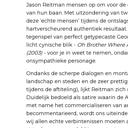
Jason Reitman mensen op om voor de c
van hun baan. Met uitzondering van tw
deze ‘echte mensen’ tijdens de ontslags
hartverscheurend authentiek resultaat. 
tegenspel van perfect getypecaste Geo
licht cynische blik -
Oh Brother Where Ar
(2003) -
voor je in weet te nemen, ondan
onsympathieke personage.
Ondanks de scherpe dialogen en mont
landschap en steden en de zeer prettige
tijdens de aftiteling), lijkt Reitman zic
Duidelijk bedoeld als satire waarin d
met name het commercialiseren van a
becommentarieerd, wordt ons uiteind
wij allen echte verbintenissen moeten 