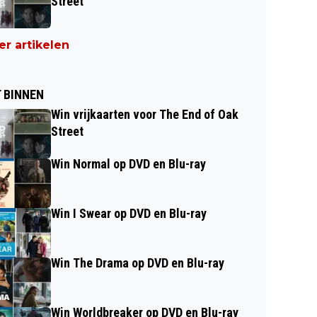
Street
r artikelen
 BINNEN
Win vrijkaarten voor The End of Oak
Street
Win Normal op DVD en Blu-ray
Win I Swear op DVD en Blu-ray
Win The Drama op DVD en Blu-ray
Win Worldbreaker op DVD en Blu-ray