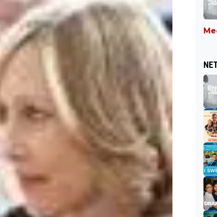
Mee
NET