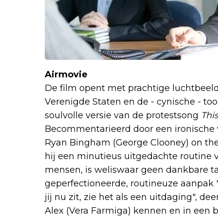
Airmovie
De film opent met prachtige luchtbeel
Verenigde Staten en de - cynische - t
soulvolle versie van de protestsong
This
Becommentarieerd door een ironische v
Ryan Bingham (George Clooney) on the ro
hij een minutieus uitgedachte routine v
mensen, is weliswaar geen dankbare ta
geperfectioneerde, routineuze aanpak
jij nu zit, zie het als een uitdaging", de
Alex (Vera Farmiga) kennen en in een 