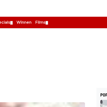
cials
Winnen
Films
▼
▼
POP