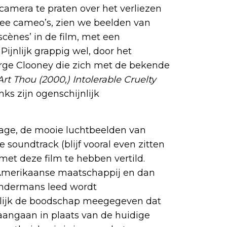
amera te praten over het verliezen
ee cameo’s, zien we beelden van
cènes’ in de film, met een
Pijnlijk grappig wel, door het
rge Clooney die zich met de bekende
t Thou (2000,) Intolerable Cruelty
ks zijn ogenschijnlijk
age, de mooie luchtbeelden van
 soundtrack (blijf vooral even zitten
h met deze film te hebben vertild.
e Amerikaanse maatschappij en dan
ndermans leed wordt
elijk de boodschap meegegeven dat
aangaan in plaats van de huidige