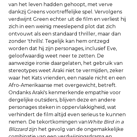
van het leven hadden gehoopt, met verve
dankzij Greens voortreffelijke spel. Vervolgens
verdwijnt Green echter uit de film en verliest hij
zich in een weinig meeslepend plot dat zich
ontvouwt als een standaard thriller, maar dan
zonder 'thrills'. Tegelijk kan hem ontzegd
worden dat hij zijn personages, inclusief Eve,
geloofwaardig weet neer te zetten. De
aanwezige ironie daargelaten, het gebruik van
stereotypes weet Araki niet te vermijden, zeker
waar het Kats vrienden, een nasale nicht en een
Afro-Amerikaanse met overgewicht, betreft.
Ondanks Araki's kenmerkende empathie voor
dergelijke outsiders, blijven deze en andere
personages steken in oppervlakkigheid, wat
verhindert de film altijd even serieus te kunnen
nemen. De tekortkomingen van
White Bird in a
Blizzard
zijn het gevolg van de ongemakkelijke
combinatie van een verdwijningsdrama en