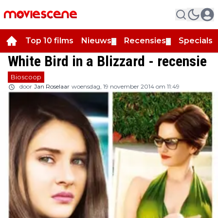
Top 10 films
Nieuws
Recensies
Specials
▼
▼
▼
White Bird in a Blizzard - recensie
Bioscoop
door
Jan Roselaar
woensdag, 19 november 2014 om 11:49