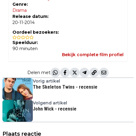
Genre:
Drama
Release datum:
20-11-2014
Oordeel bezoekers:
Speelduur:
90
minuten
Bekijk complete film profiel
Delen met
Vorig artikel
The Skeleton Twins - recensie
Volgend artikel
John Wick - recensie
Plaats reactie