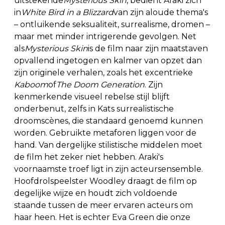
uitstekende
Mysterious Skin
, bedient Araki zich
in
White Bird in a Blizzard
van zijn aloude thema's
– ontluikende seksualiteit, surrealisme, dromen –
maar met minder intrigerende gevolgen. Net
als
Mysterious Skin
is de film naar zijn maatstaven
opvallend ingetogen en kalmer van opzet dan
zijn originele verhalen, zoals het excentrieke
Kaboom
of
The Doom Generation
. Zijn
kenmerkende visueel rebelse stijl blijft
onderbenut, zelfs in Kats surrealistische
droomscènes, die standaard genoemd kunnen
worden. Gebruikte metaforen liggen voor de
hand. Van dergelijke stilistische middelen moet
de film het zeker niet hebben. Araki's
voornaamste troef ligt in zijn acteursensemble.
Hoofdrolspeelster Woodley draagt de film op
degelijke wijze en houdt zich voldoende
staande tussen de meer ervaren acteurs om
haar heen. Het is echter Eva Green die onze