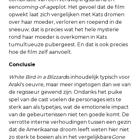
een
coming-of-age
plot. Het gevoel dat de film
opwekt laat zich vergelijken met Kats dromen
over haar moeder, verloren en roepend in de
sneeuw; dat is precies wat het hele mysterie
rond haar moeder is overkomen in Kats
tumultueuze pubergeest. En dat is ook precies
hoe de film zelf aanvoelt.
Conclusie
White Bird in a Blizzard
is inhoudelijk typisch voor
Araki's oeuvre, maar meer ingetogen dan we van
de regisseur gewend zijn. Ondanks het puike
spel van de cast voelen de personages iets te
sterk aan als typetjes, wat de emotionele impact
van de gebeurtenissen niet ten goede komt. De
verrotte interne verhoudingen tussen een gezin
dat de Amerikaanse droom leeft weten hier niet
zo sterk te boeien als in het vergelijkbare
Gone