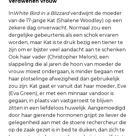
Verdwenen vrouw
In
White Bird in a Blizzard
verdwijnt de moeder
van de 17-jarige Kat (Shailene Woodley) op een
zekere dag onverwacht. Normaal zou een
dergelijke gebeurtenis als een schok ervaren
worden, maar Kat is te druk bezig een tiener te
zijn om er bijster veel aandacht aan te schenken.
Ook haar vader (Christopher Meloni), een
slappeling die al jaren de hoon van moeder de
vrouw moest ondergaan, is minder begaan met
haar plotselinge afwezigheid dan gebruikelijk
zou zijn. Kat gaat er vanuit dat haar moeder, Eve
(Eva Green), er met een minnaar vandoor is
gegaan, in plaats van vastgeroest te blijven
zitten in een liefdeloos huwelijk. Aangemoedigd
door haar gierende hormonen grijpt ze liever de
gelegenheid aan met de stoere rechercheur die
op de zaak gezet is in bed te duiken, dan zich te