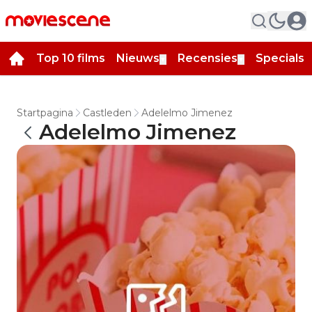
Top 10 films
Nieuws
Recensies
Specials
▼
▼
▼
Startpagina
Castleden
Adelelmo Jimenez
Adelelmo Jimenez