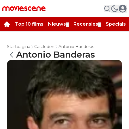
Top 10 films
Nieuws
Recensies
Specials
▼
▼
▼
Startpagina
Castleden
Antonio Banderas
Antonio Banderas