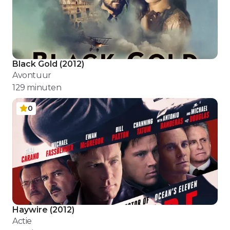
Black Gold
(
2012
)
Avontuur
129
minuten
0
Haywire
(
2012
)
Actie