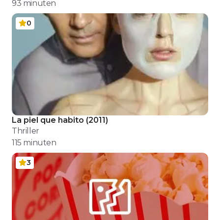
93
minuten
0
La piel que habito
(
2011
)
Thriller
115
minuten
3