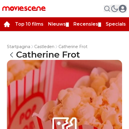
Top 10 films
Nieuws
Recensies
Specials
▼
▼
▼
Startpagina
Castleden
Catherine Frot
Catherine Frot