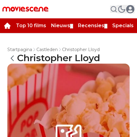
Top 10 films
Nieuws
Recensies
Specials
▼
▼
▼
Startpagina
Castleden
Christopher Lloyd
Christopher Lloyd