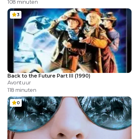
108
minuten
3
Back to the Future Part III
(
1990
)
Avontuur
118
minuten
0