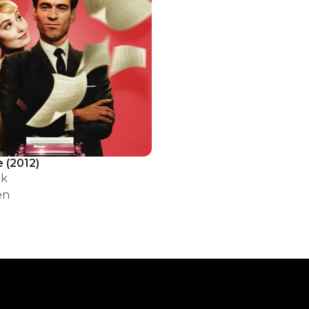
e
(
2012
)
ek
en