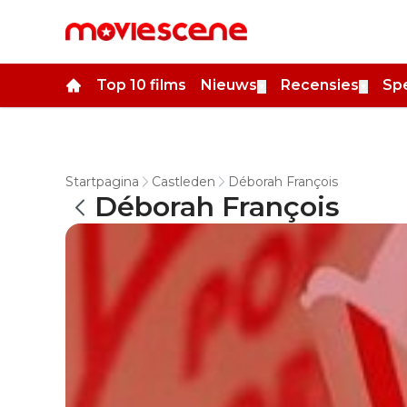
Top 10 films
Nieuws
Recensies
Spe
▼
▼
Startpagina
Castleden
Déborah François
Déborah François