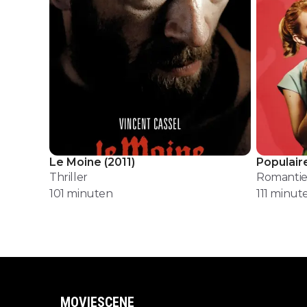
Le Moine
(
2011
)
Populair
Thriller
Romanti
101
minuten
111
minut
MOVIESCENE