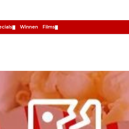
cials
Winnen
Films
▼
▼