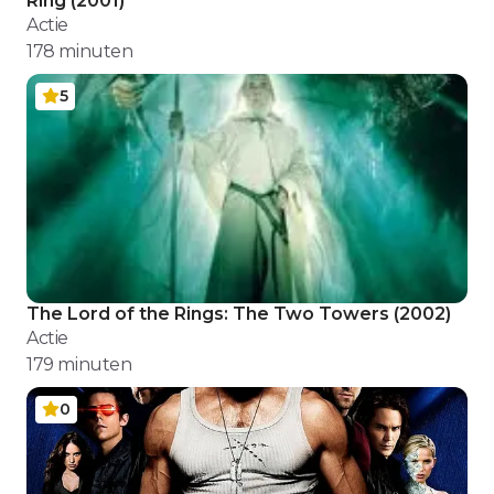
Ring
(
2001
)
Actie
178
minuten
5
The Lord of the Rings: The Two Towers
(
2002
)
Actie
179
minuten
0