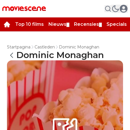
Top 10 films
Nieuws
Recensies
Specials
▼
▼
▼
Startpagina
Castleden
Dominic Monaghan
Dominic Monaghan