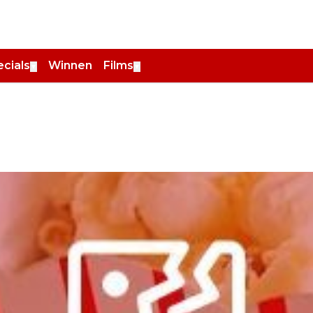
cials
Winnen
Films
▼
▼