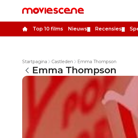
Top 10 films
Nieuws
Recensies
Spe
▼
▼
Startpagina
Castleden
Emma Thompson
Emma Thompson