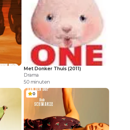
Met Donker Thuis
(
2011
)
Drama
50
minuten
0