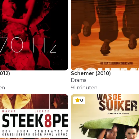
012
)
Schemer
(
2010
)
Drama
en
91
minuten
0