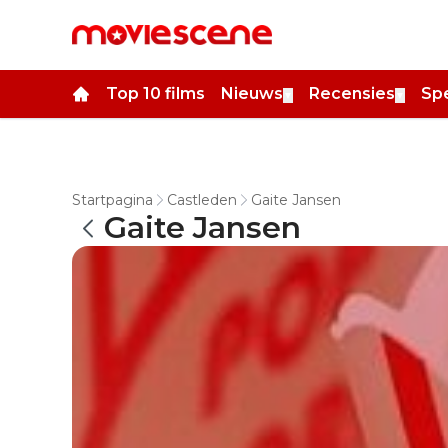
Top 10 films
Nieuws
Recensies
Spe
▼
▼
Startpagina
Castleden
Gaite Jansen
Gaite Jansen