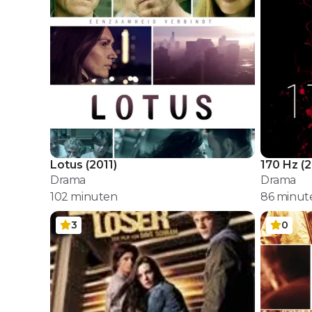
Lotus
(
2011
)
170 Hz
(
2
Drama
Drama
102
minuten
86
minut
3
0