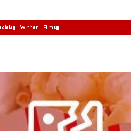
cials
Winnen
Films
▼
▼