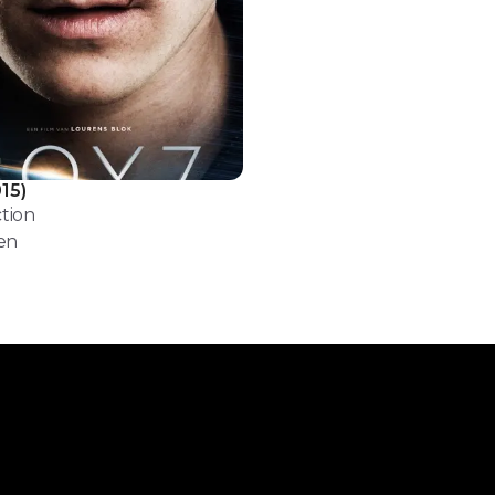
15
)
ction
en