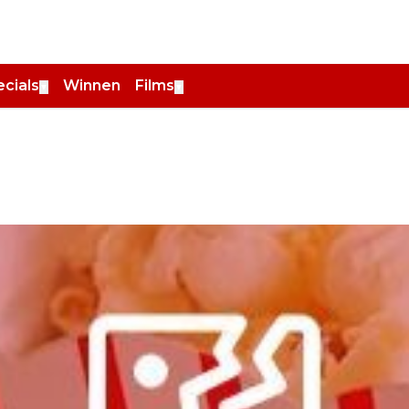
cials
Winnen
Films
▼
▼