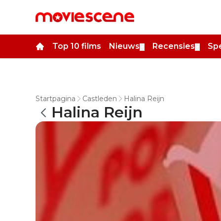
Top 10 films
Nieuws
Recensies
Spe
▼
▼
Startpagina
Castleden
Halina Reijn
Halina Reijn