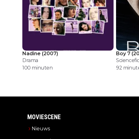
Nadine
(
2007
)
Boy 7
(
20
Drama
Sciencefi
100
minuten
92
minut
MOVIESCENE
Nieuws