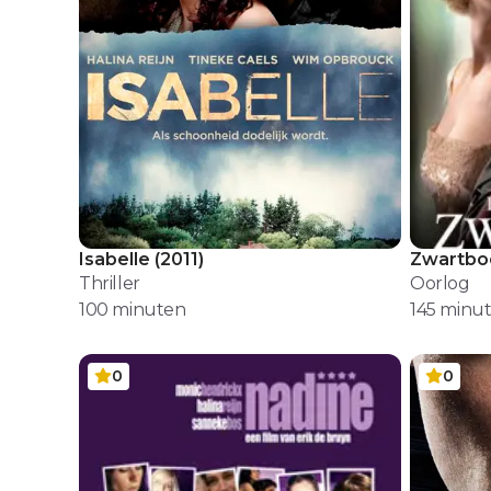
Isabelle
(
2011
)
Zwartbo
Thriller
Oorlog
100
minuten
145
minu
0
0