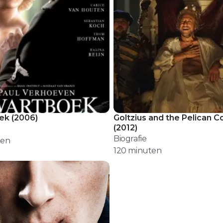
ek
(
2006
)
Goltzius and the Pelican 
(
2012
)
Biografie
ten
120
minuten