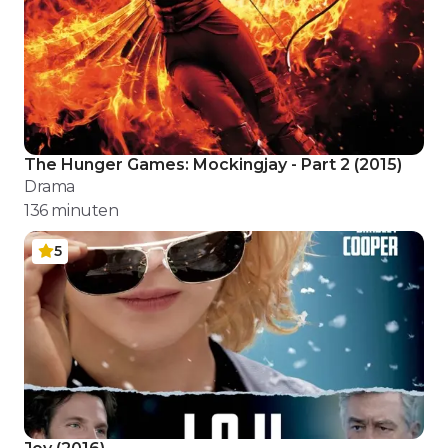
The Hunger Games: Mockingjay - Part 2
(
2015
)
Drama
136
minuten
5