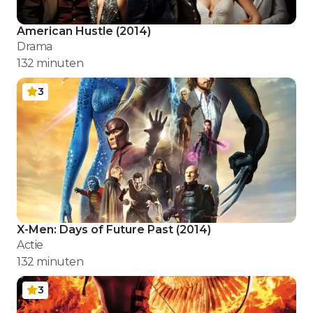
American Hustle
(
2014
)
Drama
132
minuten
3
X-Men: Days of Future Past
(
2014
)
Actie
132
minuten
3