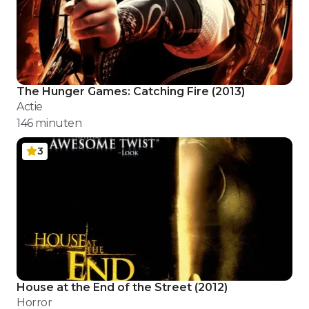
The Hunger Games: Catching Fire
(
2013
)
Actie
146
minuten
3
House at the End of the Street
(
2012
)
Horror