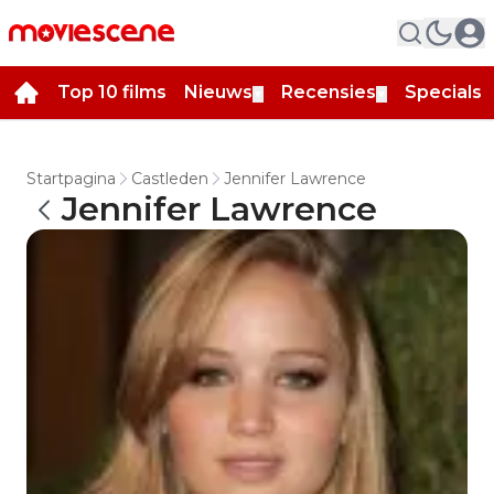
Top 10 films
Nieuws
Recensies
Specials
▼
▼
▼
Startpagina
Castleden
Jennifer Lawrence
Jennifer Lawrence