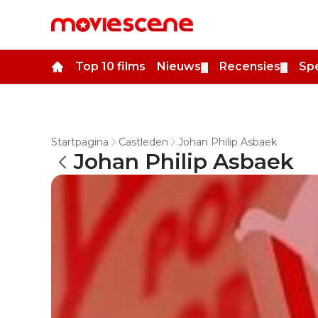
Top 10 films
Nieuws
Recensies
Spe
▼
▼
Startpagina
Castleden
Johan Philip Asbaek
Johan Philip Asbaek