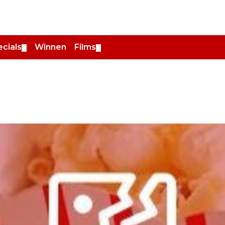
cials
Winnen
Films
▼
▼