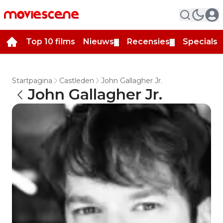
Top 10 films
Nieuws
Recensies
Specials
▼
▼
▼
Startpagina
Castleden
John Gallagher Jr.
John Gallagher Jr.