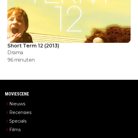
Short Term 12
(
2013
)
Drama
96
minuten
MOVIESCENE
Nieuws
Recensies
Specials
Films