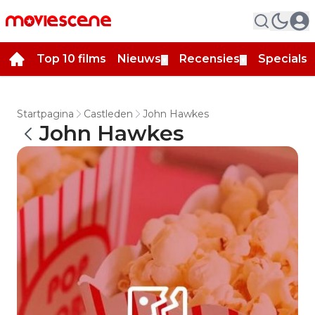
Top 10 films
Nieuws
Recensies
Specials
▼
▼
▼
Startpagina
Castleden
John Hawkes
John Hawkes