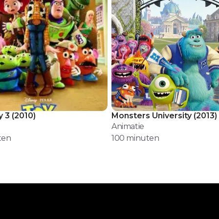
y 3
(
2010
)
Monsters University
(
2013
)
Animatie
ten
100
minuten