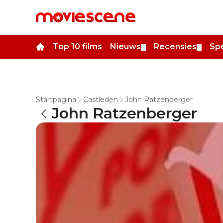
Top 10 films
Nieuws
Recensies
Spe
▼
▼
Startpagina
Castleden
John Ratzenberger
John Ratzenberger