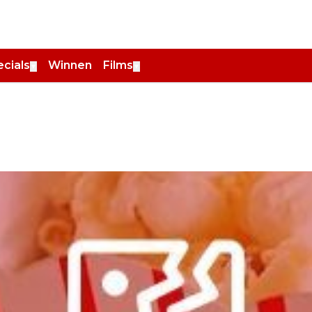
cials
Winnen
Films
▼
▼