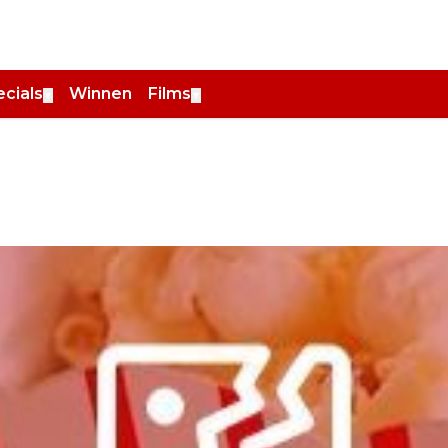
cials
Winnen
Films
▼
▼