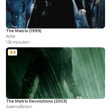
The Matrix
(
1999
)
Actie
136
minuten
2
The Matrix Revolutions
(
2003
)
Sciencefiction