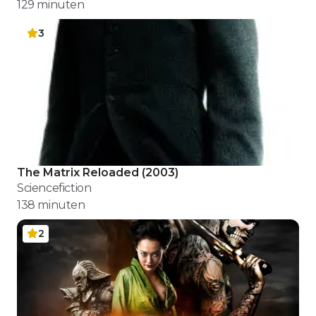
129
minuten
3
The Matrix Reloaded
(
2003
)
Sciencefiction
138
minuten
2