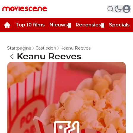
Top 10 films
Nieuws
Recensies
Specials
▼
▼
▼
Startpagina
Castleden
Keanu Reeves
Keanu Reeves