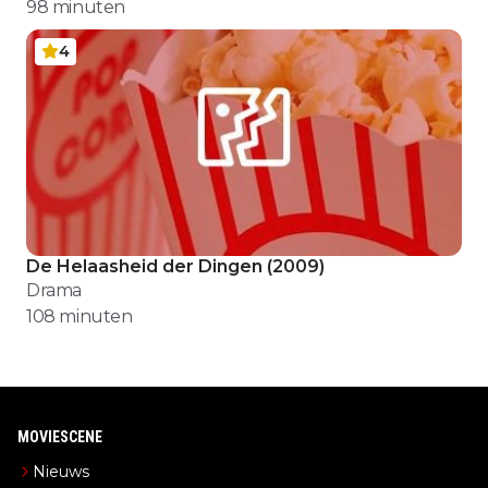
98
minuten
4
De Helaasheid der Dingen
(
2009
)
Drama
108
minuten
MOVIESCENE
Nieuws