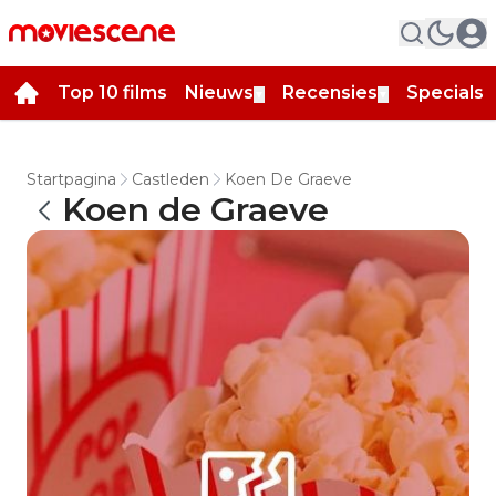
Top 10 films
Nieuws
Recensies
Specials
▼
▼
▼
Startpagina
Castleden
Koen De Graeve
Koen de Graeve