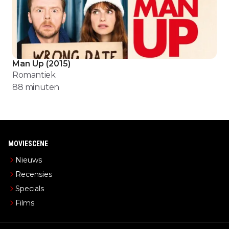
Man Up
(
2015
)
Romantiek
88
minuten
MOVIESCENE
Nieuws
Recensies
Specials
Films