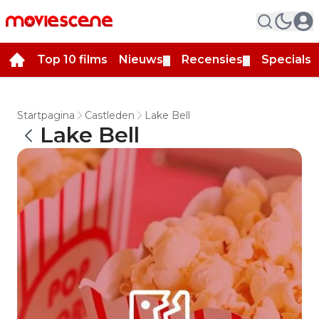
Top 10 films
Nieuws
Recensies
Specials
▼
▼
▼
Startpagina
Castleden
Lake Bell
Lake Bell