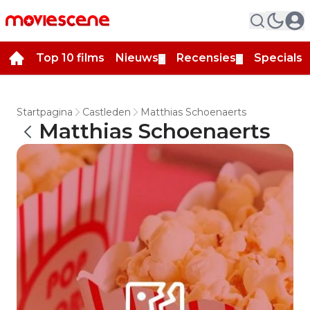
Top 10 films
Nieuws
Recensies
Specials
▼
▼
▼
Startpagina
Castleden
Matthias Schoenaerts
Matthias Schoenaerts