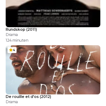
Rundskop
(
2011
)
Drama
124
minuten
4
De rouille et d'os
(
2012
)
Drama