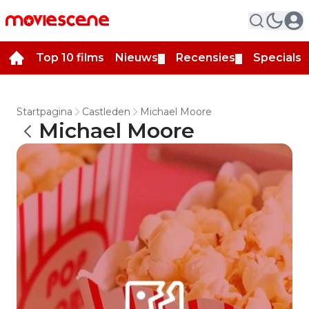
Top 10 films
Nieuws
Recensies
Specials
▼
▼
▼
Startpagina
Castleden
Michael Moore
Michael Moore