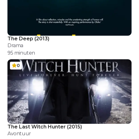
The Deep
(
2013
)
Drama
95
minuten
0
The Last Witch Hunter
(
2015
)
Avontuur