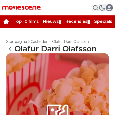
Top 10 films
Nieuws
Recensies
Specials
▼
▼
▼
Startpagina
Castleden
Olafur Darri Olafsson
Olafur Darri Olafsson