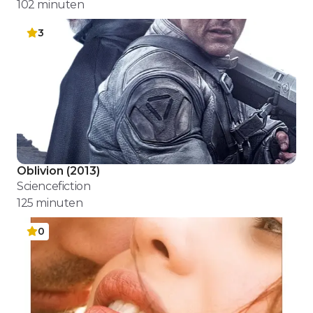
102
minuten
3
Oblivion
(
2013
)
Sciencefiction
125
minuten
0