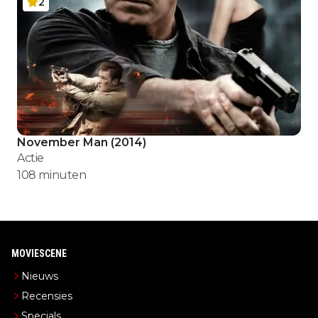
2
November Man
(
2014
)
Actie
108
minuten
MOVIESCENE
Nieuws
Recensies
Specials