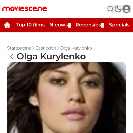
Top 10 films
Nieuws
Recensies
Specials
▼
▼
▼
Startpagina
Castleden
Olga Kurylenko
Olga Kurylenko