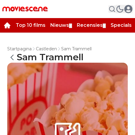
Top 10 films
Nieuws
Recensies
Specials
▼
▼
▼
Startpagina
Castleden
Sam Trammell
Sam Trammell