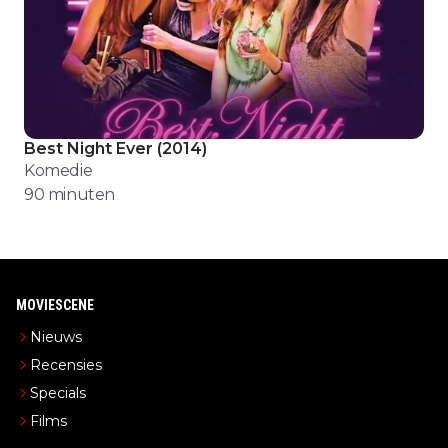
Best Night Ever
(
2014
)
Komedie
90
minuten
MOVIESCENE
Nieuws
Recensies
Specials
Films