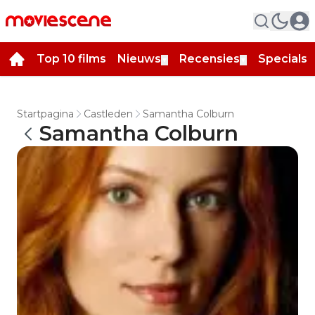
Top 10 films
Nieuws
Recensies
Specials
▼
▼
▼
Startpagina
Castleden
Samantha Colburn
Samantha Colburn