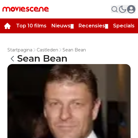
Top 10 films
Nieuws
Recensies
Specials
▼
▼
▼
Startpagina
Castleden
Sean Bean
Sean Bean