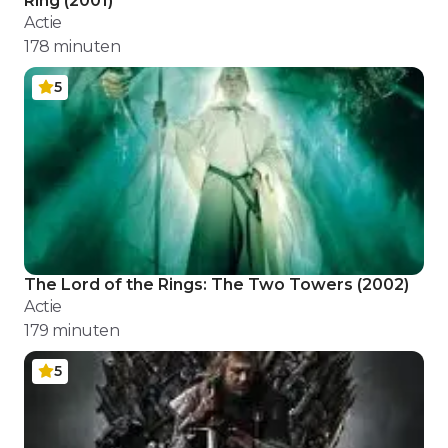
Ring
(
2001
)
Actie
178
minuten
5
The Lord of the Rings: The Two Towers
(
2002
)
Actie
179
minuten
5