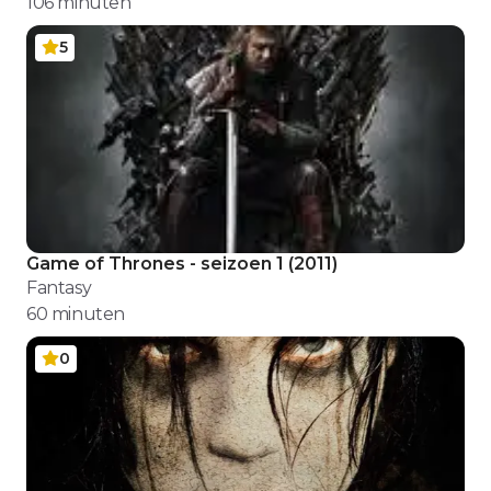
106
minuten
5
Game of Thrones - seizoen 1
(
2011
)
Fantasy
60
minuten
0