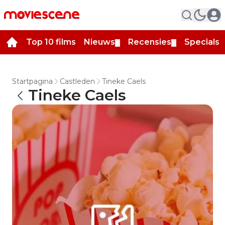
Top 10 films
Nieuws
Recensies
Specials
▼
▼
▼
Startpagina
Castleden
Tineke Caels
Tineke Caels