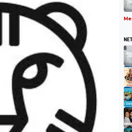
Mee
NET