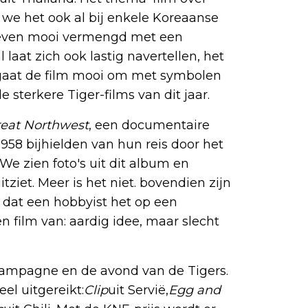
en we het ook al bij enkele Koreaanse
egeven mooi vermengd met een
laat zich ook lastig navertellen, het
l gaat de film mooi om met symbolen
 sterkere Tiger-films van dit jaar.
reat Northwest
, een documentaire
958 bijhielden van hun reis door het
e zien foto's uit dit album en
ziet. Meer is het niet. bovendien zijn
dat een hobbyist het op een
 film van: aardig idee, maar slecht
champagne en de avond van de Tigers.
el uitgereikt:
Clip
uit Servië,
Egg and