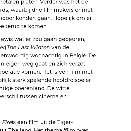
metalen platen. Verder was het de
rds, waarbij drie filmmakers er met
ndoor konden gaan. Hopelijk om er
ee terug te komen.
ewis wat er zou gaan gebeuren,
er
(
The Last Winter
) van de
genwoordig woonachtig in België. De
jn eigen weg gaat en zich verzet
öperatie komen. Het is een film met
lijk sterk spelende hoofdrolspeler
htige boerenland. De witte
verschil tussen cinema en
 Fire
is een film uit de Tiger-
it Thailand. Het thema 'film over