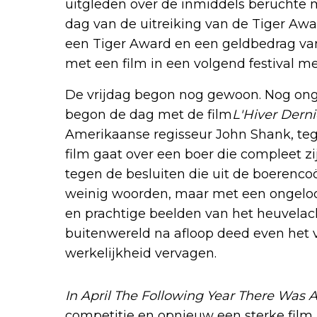
uitgleden over de inmiddels beruchte 
dag van de uitreiking van de Tiger Awa
een Tiger Award en een geldbedrag va
met een film in een volgend festival m
De vrijdag begon nog gewoon. Nog ong
begon de dag met de film
L'Hiver Derni
Amerikaanse regisseur John Shank, te
film gaat over een boer die compleet zi
tegen de besluiten die uit de boerenco
weinig woorden, maar met een ongeloof
en prachtige beelden van het heuvelac
buitenwereld na afloop deed even het 
werkelijkheid vervagen.
In April The Following Year There Was A
competitie en opnieuw een sterke film u