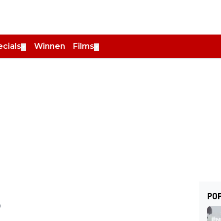
cials
Winnen
Films
▼
▼
POP
0