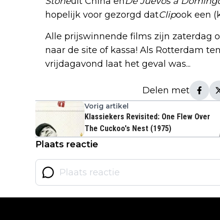
Stone
uit China en
De Juevos a Doming
hopelijk voor gezorgd dat
Clip
ook een (k
Alle prijswinnende films zijn zaterdag o
naar de site of kassa! Als Rotterdam t
vrijdagavond laat het geval was...
Delen met
Vorig artikel
Klassiekers Revisited: One Flew Over
The Cuckoo's Nest (1975)
Plaats reactie