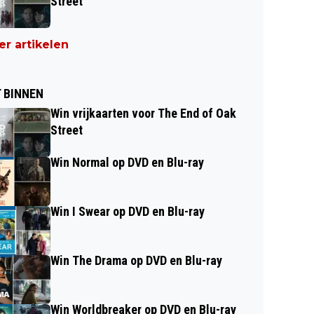
Street
r artikelen
 BINNEN
Win vrijkaarten voor The End of Oak
Street
Win Normal op DVD en Blu-ray
Win I Swear op DVD en Blu-ray
Win The Drama op DVD en Blu-ray
Win Worldbreaker op DVD en Blu-ray