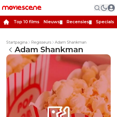
Top 10 films
Nieuws
Recensies
Specials
▼
▼
▼
Startpagina
Regisseurs
Adam Shankman
Adam Shankman