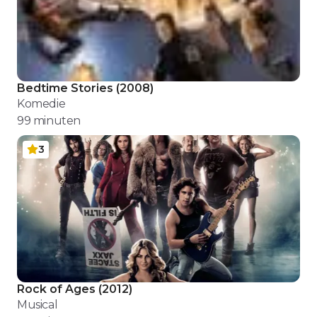
Bedtime Stories
(
2008
)
Komedie
99
minuten
3
Rock of Ages
(
2012
)
Musical