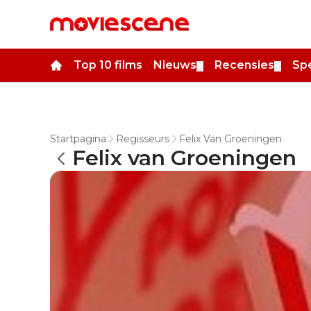
Top 10 films
Nieuws
Recensies
Spe
▼
▼
Startpagina
Regisseurs
Felix Van Groeningen
Felix van Groeningen