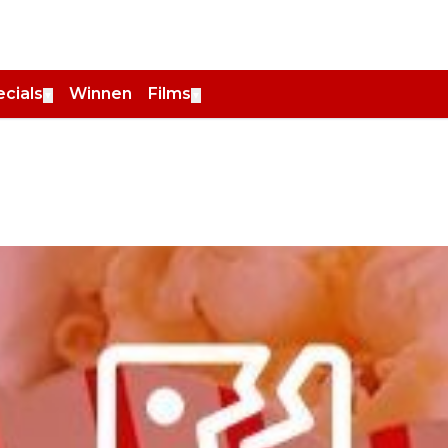
cials
Winnen
Films
▼
▼