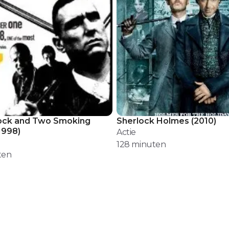
tock and Two Smoking
Sherlock Holmes
(
2010
)
1998
)
Actie
128
minuten
ten