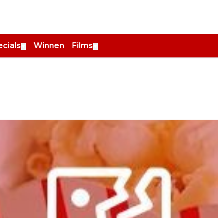
cials
Winnen
Films
▼
▼