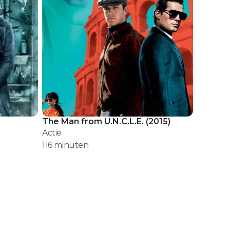
The Man from U.N.C.L.E.
(
2015
)
Actie
116
minuten