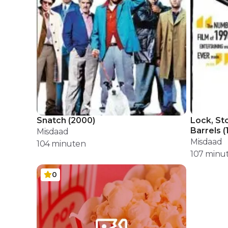
Snatch
(
2000
)
Lock, S
Barrels
(
Misdaad
Misdaad
104
minuten
107
minu
0