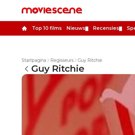
Top 10 films
Nieuws
Recensies
Spe
▼
▼
Startpagina
Regisseurs
Guy Ritchie
Guy Ritchie