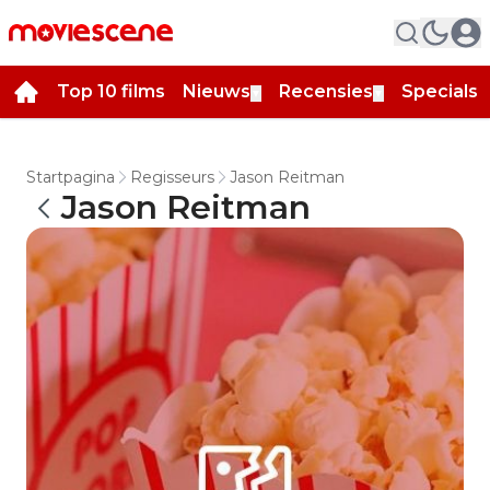
Top 10 films
Nieuws
Recensies
Specials
▼
▼
▼
Startpagina
Regisseurs
Jason Reitman
Jason Reitman