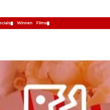
cials
Winnen
Films
▼
▼