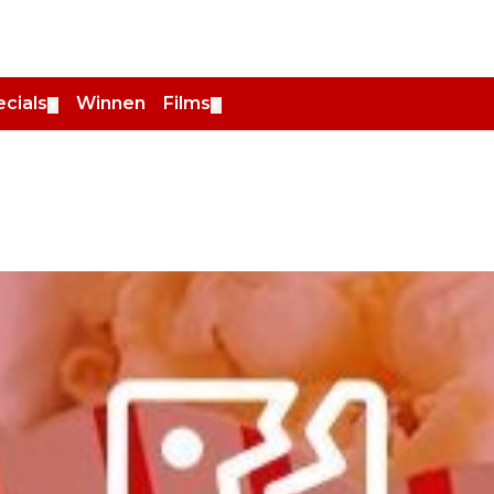
cials
Winnen
Films
▼
▼