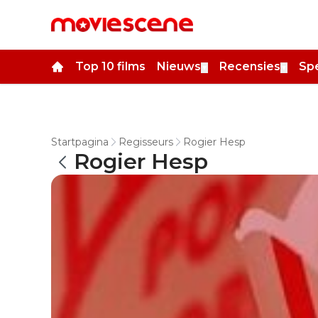
Top 10 films
Nieuws
Recensies
Spe
▼
▼
Startpagina
Regisseurs
Rogier Hesp
Rogier Hesp